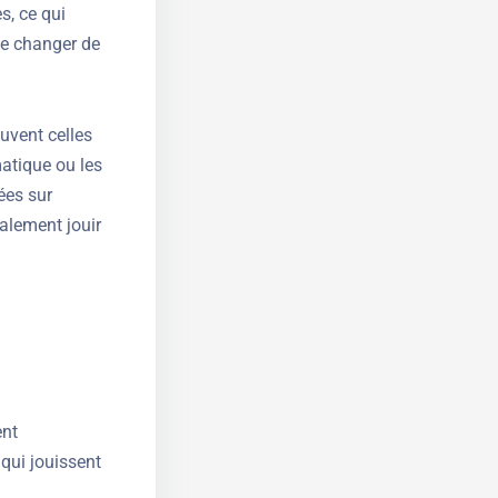
s, ce qui
 de changer de
ouvent celles
atique ou les
ées sur
alement jouir
ent
 qui jouissent