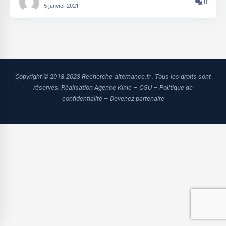
0
5 janvier 2021
Copyright © 2018-2023 Recherche-alternance.fr . Tous les droits sont
réservés.
Réalisation Agence Kinic
–
CGU
–
Politique de
confidentialité
–
Devenez partenaire