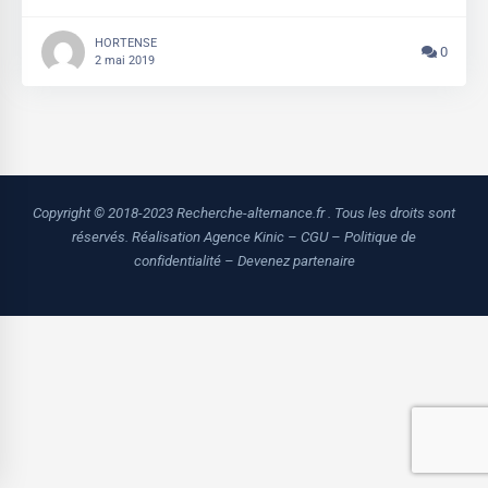
HORTENSE
0
2 mai 2019
Copyright © 2018-2023 Recherche-alternance.fr . Tous les droits sont
réservés.
Réalisation Agence Kinic
–
CGU
–
Politique de
confidentialité
–
Devenez partenaire