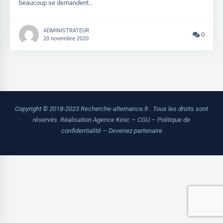
beaucoup se demandent…
ADMINISTRATEUR
0
20 novembre 2020
Copyright © 2018-2023 Recherche-alternance.fr . Tous les droits sont
réservés.
Réalisation Agence Kinic
–
CGU
–
Politique de
confidentialité
–
Devenez partenaire