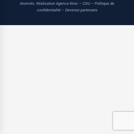
réservés.
Réalisation Agence Kinic
–
CGU
–
Politique de
confidentialité
–
Devenez partenaire