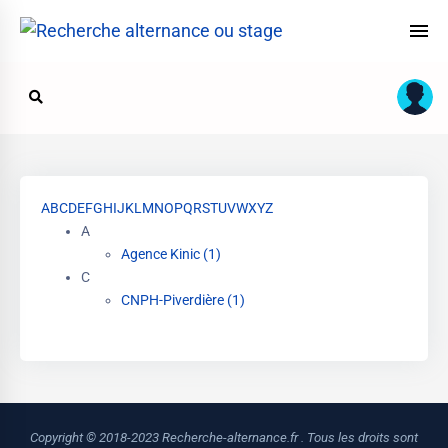
A
B
C
D
E
F
G
H
I
J
K
L
M
N
O
P
Q
R
S
T
U
V
W
X
Y
Z
A
Agence Kinic (1)
C
CNPH-Piverdière (1)
Copyright © 2018-2023 Recherche-alternance.fr . Tous les droits sont