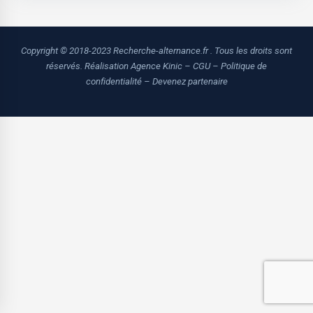
Copyright © 2018-2023 Recherche-alternance.fr . Tous les droits sont
réservés.
Réalisation Agence Kinic
–
CGU
–
Politique de
confidentialité
–
Devenez partenaire